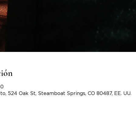
ción
30
to, 524 Oak St, Steamboat Springs, CO 80487, EE. UU.