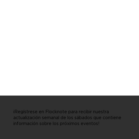
¡Regístrese en Flocknote para recibir nuestra
actualización semanal de los sábados que contiene
información sobre los próximos eventos!