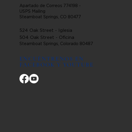
Apartado de Correos 774198 -
USPS Mailing
Steamboat Springs, CO 80477
524 Oak Street - Iglesia
504 Oak Street - Oficina
Steamboat Springs, Colorado 80487
ENCUÉNTRENOS EN
FACEBOOK Y YOUTUBE