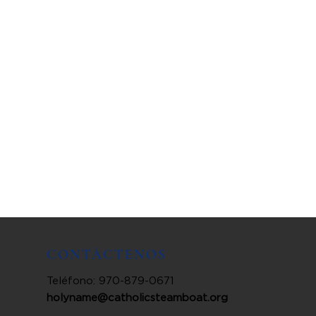
CONTÁCTENOS
Teléfono: 970-879-0671
holyname@catholicsteamboat.org