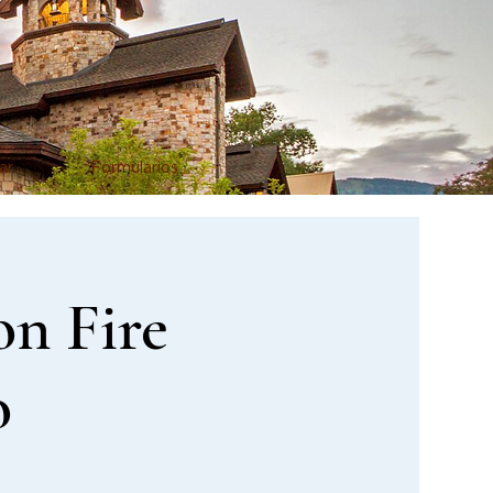
ar
Formularios
on Fire
o