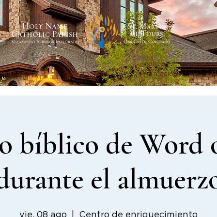
mplicarse
Sacramentos
Formación
D
o bíblico de Word 
durante el almuerz
vie, 08 ago
  |  
Centro de enriquecimiento