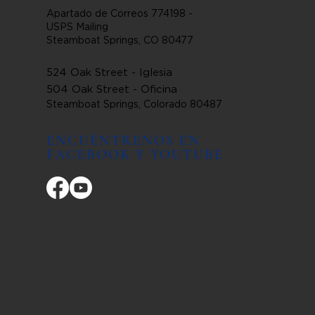
Apartado de Correos 774198 -
USPS Mailing
Steamboat Springs, CO 80477
524 Oak Street - Iglesia
504 Oak Street - Oficina
Steamboat Springs, Colorado 80487
ENCUÉNTRENOS EN
FACEBOOK Y YOUTUBE