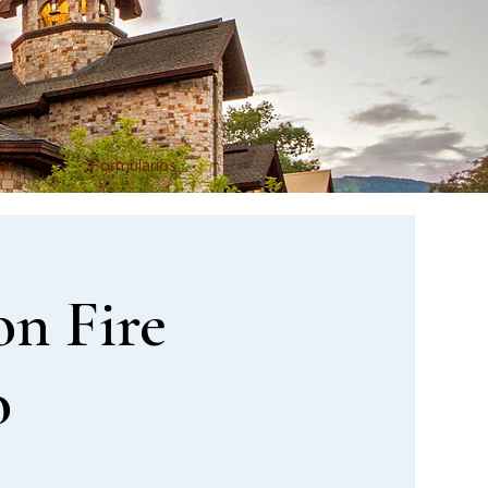
ar
Formularios
on Fire
o