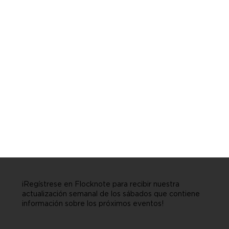
¡Regístrese en Flocknote para recibir nuestra
actualización semanal de los sábados que contiene
información sobre los próximos eventos!