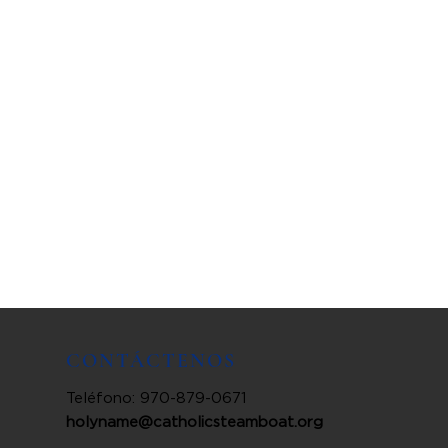
CONTÁCTENOS
Teléfono: 970-879-0671
holyname@catholicsteamboat.org