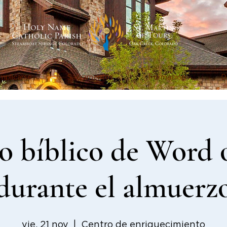
mplicarse
Sacramentos
Formación
D
o bíblico de Word 
durante el almuerz
vie, 21 nov
  |  
Centro de enriquecimiento