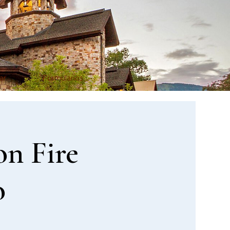
ar
Formularios
on Fire
o