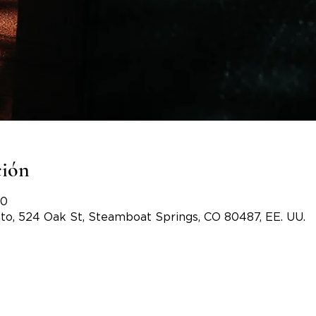
ción
30
to, 524 Oak St, Steamboat Springs, CO 80487, EE. UU.