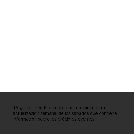
¡Regístrese en Flocknote para recibir nuestra
actualización semanal de los sábados que contiene
información sobre los próximos eventos!