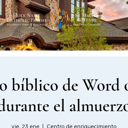
mplicarse
Sacramentos
Formación
D
o bíblico de Word 
durante el almuerz
vie, 23 ene
  |  
Centro de enriquecimiento