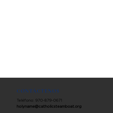
CONTÁCTENOS
Teléfono: 970-879-0671
holyname@catholicsteamboat.org