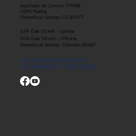
Apartado de Correos 774198 -
USPS Mailing
Steamboat Springs, CO 80477
524 Oak Street - Iglesia
504 Oak Street - Oficina
Steamboat Springs, Colorado 80487
ENCUÉNTRENOS EN
FACEBOOK Y YOUTUBE