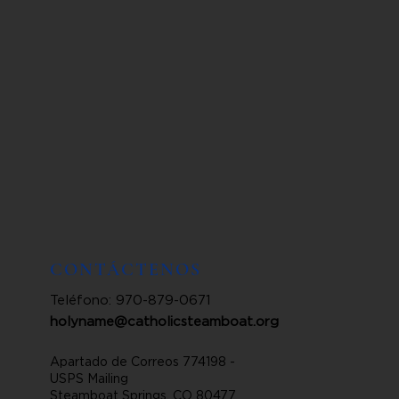
CONTÁCTENOS
Teléfono: 970-879-0671
holyname@catholicsteamboat.org
Apartado de Correos 774198 -
USPS Mailing
Steamboat Springs, CO 80477