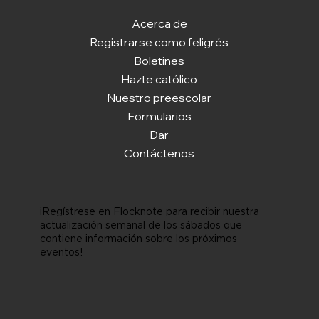
Acerca de
Registrarse como feligrés
Boletines
Hazte católico
Nuestro preescolar
Formularios
Dar
Contáctenos
¡Regístrese en Flocknote para recibir nuestra
actualización semanal de los sábados que
contiene información sobre los próximos
eventos!