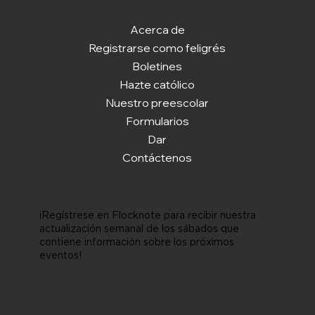
Acerca de
Registrarse como feligrés
Boletines
Hazte católico
Nuestro preescolar
Formularios
Dar
Contáctenos
¡Regístrese en Flocknote para recibir nuestra
actualización semanal de los sábados que
contiene información sobre los próximos
eventos!