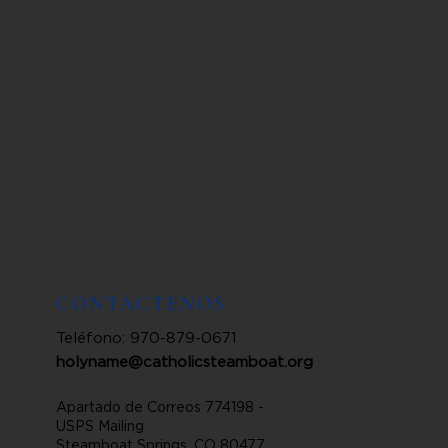
CONTÁCTENOS
Teléfono: 970-879-0671
holyname@catholicsteamboat.org
Apartado de Correos 774198 -
USPS Mailing
Steamboat Springs, CO 80477