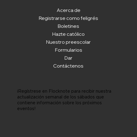
Acerca de
Registrarse como feligrés
Boletines
Hazte católico
Nuestro preescolar
Formularios
Dar
Contáctenos
¡Regístrese en Flocknote para recibir nuestra
actualización semanal de los sábados que
contiene información sobre los próximos
eventos!