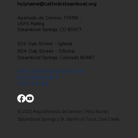
holyname@catholicsteamboat.org
Apartado de Correos 774198 -
USPS Mailing
Steamboat Springs, CO 80477
524 Oak Street - Iglesia
504 Oak Street - Oficina
Steamboat Springs, Colorado 80487
ENCUÉNTRENOS EN
FACEBOOK Y
YOUTUBE
© 2025 Arquidiócesis de Denver | Holy Name,
Steamboat Springs y St. Martin of Tours, Oak Creek