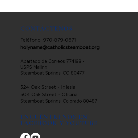
CONTÁCTENOS
Teléfono: 970-879-0671
holyname@catholicsteamboat.org
Apartado de Correos 774198 -
USPS Mailing
Steamboat Springs, CO 80477
524 Oak Street - Iglesia
504 Oak Street - Oficina
Steamboat Springs, Colorado 80487
ENCUÉNTRENOS EN
FACEBOOK Y YOUTUBE