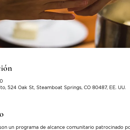
ción
00
to, 524 Oak St, Steamboat Springs, CO 80487, EE. UU.
to
son un programa de alcance comunitario patrocinado po