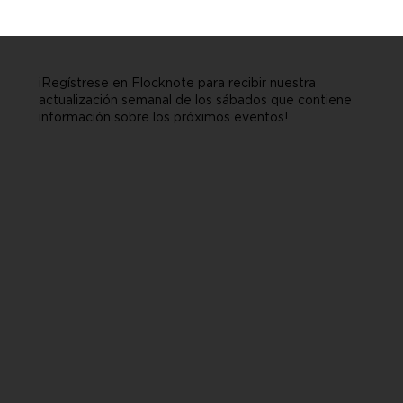
¡Regístrese en Flocknote para recibir nuestra
actualización semanal de los sábados que contiene
información sobre los próximos eventos!