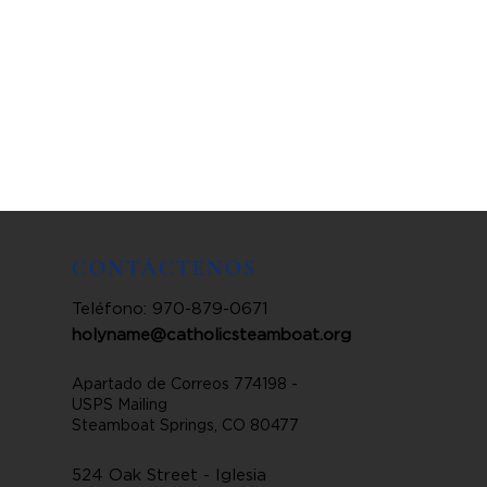
CONTÁCTENOS
Teléfono: 970-879-0671
holyname@catholicsteamboat.org
Apartado de Correos 774198 -
USPS Mailing
Steamboat Springs, CO 80477
524 Oak Street - Iglesia