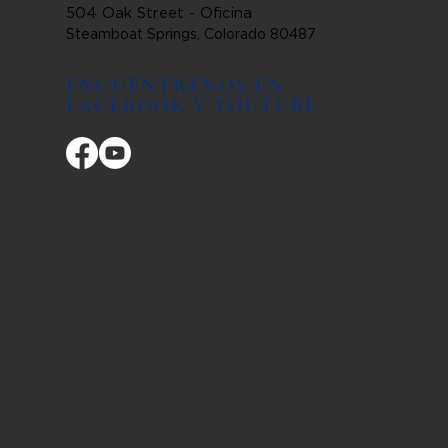
504 Oak Street - Oficina
Steamboat Springs, Colorado 80487
ENCUÉNTRENOS EN
FACEBOOK Y YOUTUBE