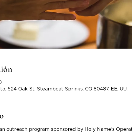
ción
0
to, 524 Oak St, Steamboat Springs, CO 80487, EE. UU.
to
an outreach program sponsored by Holy Name’s Opera