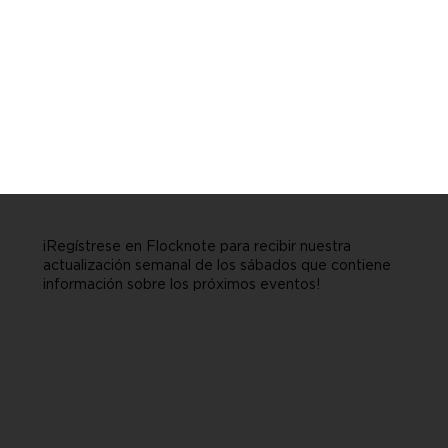
¡Regístrese en Flocknote para recibir nuestra
actualización semanal de los sábados que contiene
información sobre los próximos eventos!