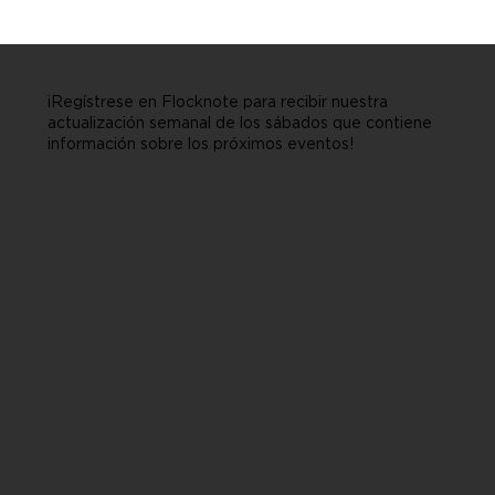
¡Regístrese en Flocknote para recibir nuestra
actualización semanal de los sábados que contiene
información sobre los próximos eventos!