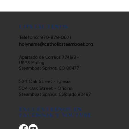
CONTÁCTENOS
Teléfono: 970-879-0671
holyname@catholicsteamboat.org
Apartado de Correos 774198 -
USPS Mailing
Steamboat Springs, CO 80477
524 Oak Street - Iglesia
504 Oak Street - Oficina
Steamboat Springs, Colorado 80487
ENCUÉNTRENOS EN
FACEBOOK Y YOUTUBE