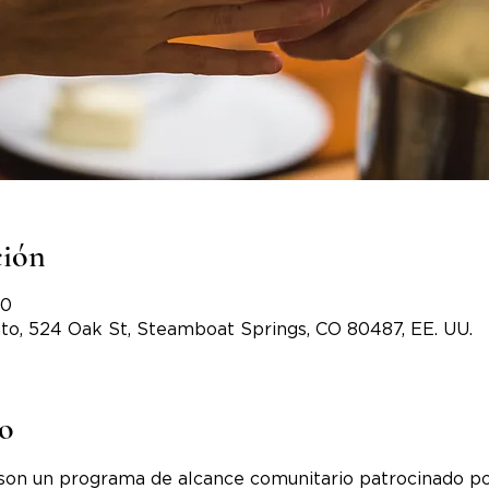
ción
00
to, 524 Oak St, Steamboat Springs, CO 80487, EE. UU.
to
son un programa de alcance comunitario patrocinado po