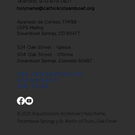
Teléfono: 970-879-0671
holyname@catholicsteamboat.org
Apartado de Correos 774198 -
USPS Mailing
Steamboat Springs, CO 80477
524 Oak Street - Iglesia
504 Oak Street - Oficina
Steamboat Springs, Colorado 80487
ENCUÉNTRENOS EN
FACEBOOK Y
YOUTUBE
© 2025 Arquidiócesis de Denver | Holy Name,
Steamboat Springs y St. Martin of Tours, Oak Creek