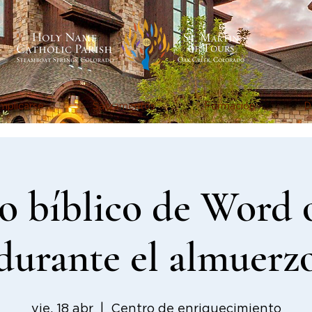
mplicarse
Sacramentos
Formación
D
o bíblico de Word 
durante el almuerz
vie, 18 abr
  |  
Centro de enriquecimiento