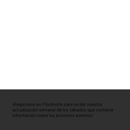
¡Regístrese en Flocknote para recibir nuestra
actualización semanal de los sábados que contiene
información sobre los próximos eventos!