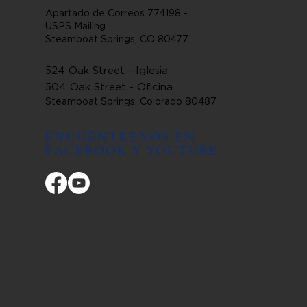
Apartado de Correos 774198 -
USPS Mailing
Steamboat Springs, CO 80477
524 Oak Street - Iglesia
504 Oak Street - Oficina
Steamboat Springs, Colorado 80487
ENCUÉNTRENOS EN
FACEBOOK Y YOUTUBE