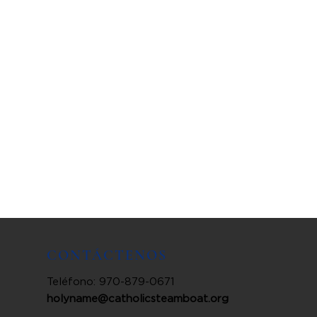
CONTÁCTENOS
Teléfono: 970-879-0671
holyname@catholicsteamboat.org