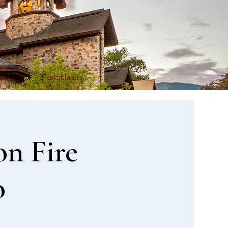
ar
Formularios
on Fire
o