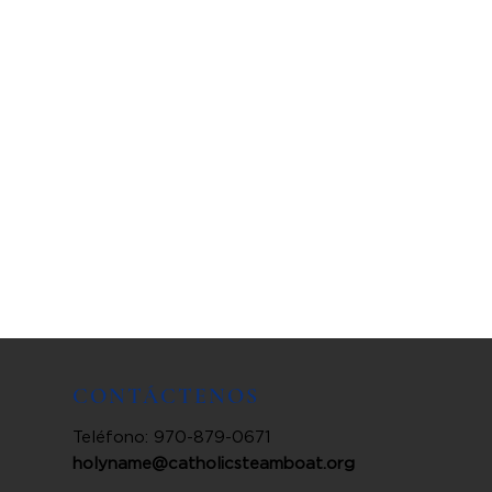
CONTÁCTENOS
Teléfono: 970-879-0671
holyname@catholicsteamboat.org