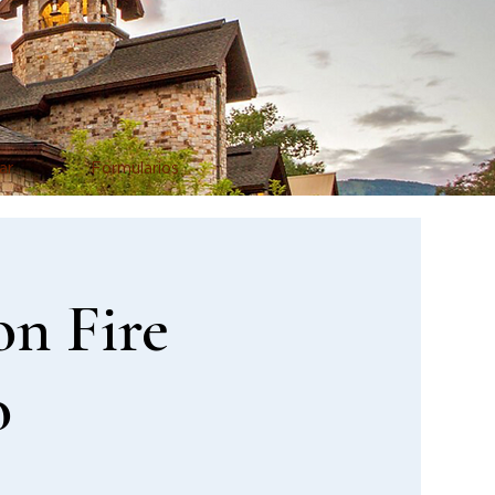
ar
Formularios
on Fire
o