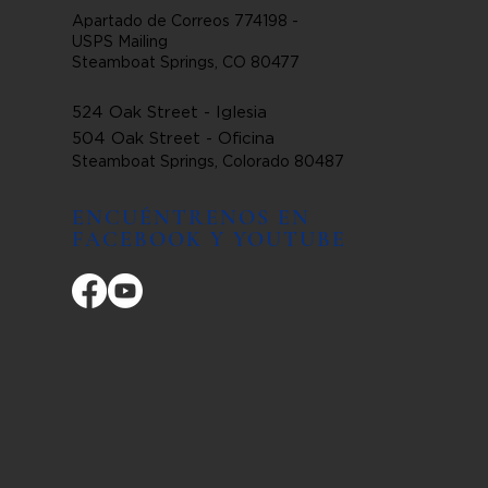
Apartado de Correos 774198 -
USPS Mailing
Steamboat Springs, CO 80477
524 Oak Street - Iglesia
504 Oak Street - Oficina
Steamboat Springs, Colorado 80487
ENCUÉNTRENOS EN
FACEBOOK Y YOUTUBE