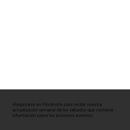
¡Regístrese en Flocknote para recibir nuestra
actualización semanal de los sábados que contiene
información sobre los próximos eventos!