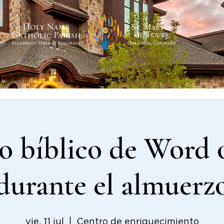
mplicarse
Sacramentos
Formación
D
o bíblico de Word 
durante el almuerz
vie, 11 jul
  |  
Centro de enriquecimiento