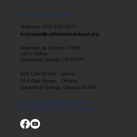
CONTÁCTENOS
Teléfono: 970-879-0671
holyname@catholicsteamboat.org
Apartado de Correos 774198 -
USPS Mailing
Steamboat Springs, CO 80477
524 Oak Street - Iglesia
504 Oak Street - Oficina
Steamboat Springs, Colorado 80487
ENCUÉNTRENOS EN
FACEBOOK Y YOUTUBE