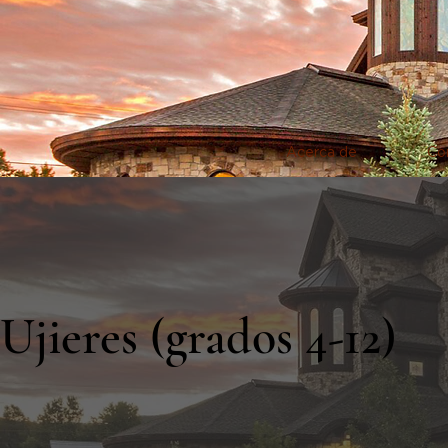
Acerca de
Co
Ujieres (grados 4-12)