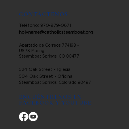
CONTÁCTENOS
Teléfono: 970-879-0671
holyname@catholicsteamboat.org
Apartado de Correos 774198 -
USPS Mailing
Steamboat Springs, CO 80477
524 Oak Street - Iglesia
504 Oak Street - Oficina
Steamboat Springs, Colorado 80487
ENCUÉNTRENOS EN
FACEBOOK Y YOUTUBE