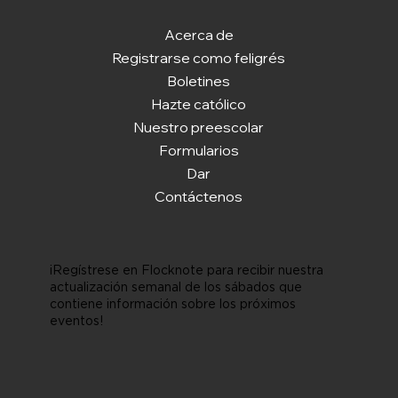
Acerca de
Registrarse como feligrés
Boletines
Hazte católico
Nuestro preescolar
Formularios
Dar
Contáctenos
¡Regístrese en Flocknote para recibir nuestra
actualización semanal de los sábados que
contiene información sobre los próximos
eventos!