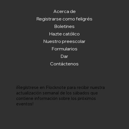
Acerca de
Registrarse como feligrés
Boletines
Hazte católico
Nuestro preescolar
Formularios
Dar
Contáctenos
¡Regístrese en Flocknote para recibir nuestra
actualización semanal de los sábados que
contiene información sobre los próximos
eventos!