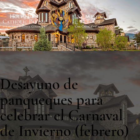
Desayuno de
panqueques para
celebrar el Carnaval
de Invierno (febrero)