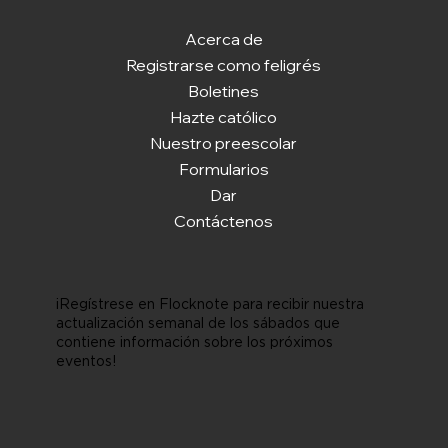
Acerca de
Registrarse como feligrés
Boletines
Hazte católico
Nuestro preescolar
Formularios
Dar
Contáctenos
¡Regístrese en Flocknote para recibir nuestra
actualización semanal de los sábados que
contiene información sobre los próximos
eventos!