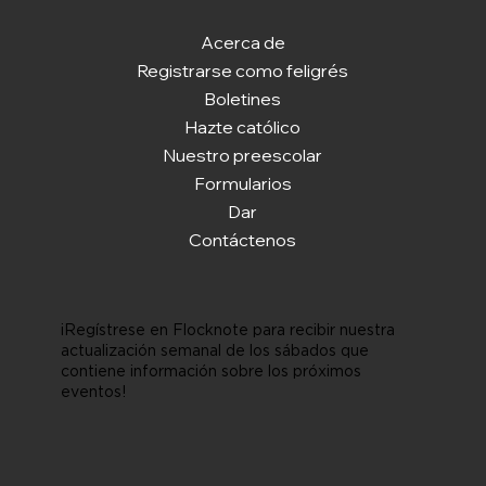
Acerca de
Registrarse como feligrés
Boletines
Hazte católico
Nuestro preescolar
Formularios
Dar
Contáctenos
¡Regístrese en Flocknote para recibir nuestra
actualización semanal de los sábados que
contiene información sobre los próximos
eventos!