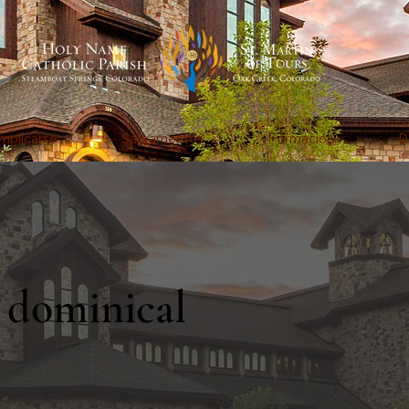
mplicarse
Sacramentos
Formación
D
a dominical