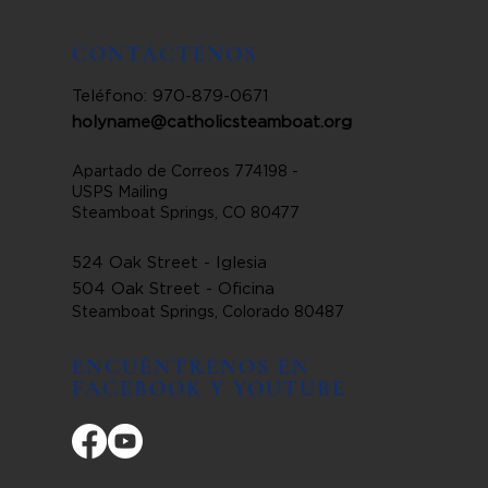
CONTÁCTENOS
Teléfono: 970-879-0671
holyname@catholicsteamboat.org
Apartado de Correos 774198 -
USPS Mailing
Steamboat Springs, CO 80477
524 Oak Street - Iglesia
504 Oak Street - Oficina
Steamboat Springs, Colorado 80487
ENCUÉNTRENOS EN
FACEBOOK Y YOUTUBE