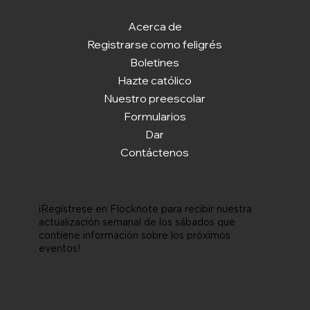
Acerca de
Registrarse como feligrés
Boletines
Hazte católico
Nuestro preescolar
Formularios
Dar
Contáctenos
¡Regístrese en Flocknote para recibir nuestra
actualización semanal de los sábados que
contiene información sobre los próximos
eventos!