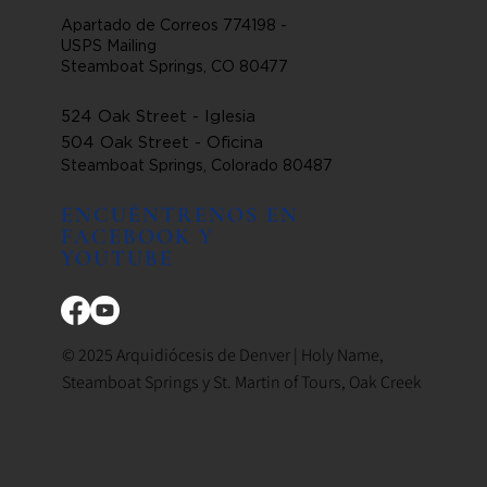
Apartado de Correos 774198 -
USPS Mailing
Steamboat Springs, CO 80477
524 Oak Street - Iglesia
504 Oak Street - Oficina
Steamboat Springs, Colorado 80487
ENCUÉNTRENOS EN
FACEBOOK Y
YOUTUBE
© 2025 Arquidiócesis de Denver | Holy Name,
Steamboat Springs y St. Martin of Tours, Oak Creek