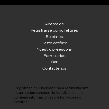
Acerca de
Registrarse como feligrés
Boletines
Hazte católico
Nuestro preescolar
Formularios
Dar
Contáctenos
¡Regístrese en Flocknote para recibir nuestra
actualización semanal de los sábados que
contiene información sobre los próximos
eventos!